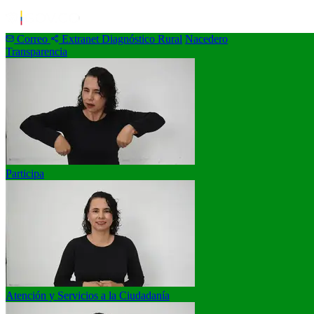
Correo
Extranet
Diagnóstico Rural
Nacedero
Transparencia
Participa
Atención y Servicios a la Ciudadanía