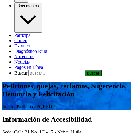
Documentos
Participa
Correo
Extranet
Diagnóstico Rural
Nacederos
Noticias
Pagos en Línea
Buscar
Buscar
Peticiones, quejas, reclamos, Sugerencia,
Denuncia y Felicitación
Inicio / Participa
/ PQRSDF
Información de Accesibilidad
Sede:
Calle 21 No. 1C - 17 - Neiva, Huila