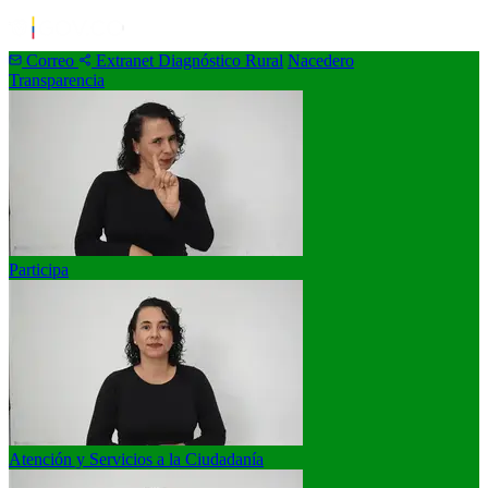
Correo
Extranet
Diagnóstico Rural
Nacedero
Transparencia
Participa
Atención y Servicios a la Ciudadanía